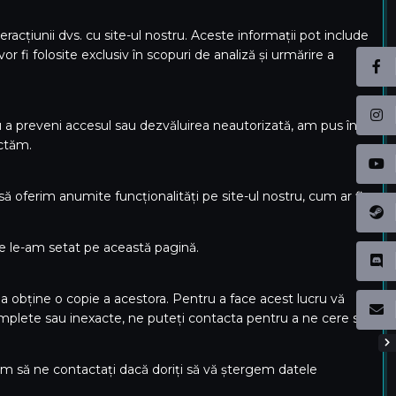
eracțiunii dvs. cu site-ul nostru. Aceste informații pot include
or fi folosite exclusiv în scopuri de analiză și urmărire a
u a preveni accesul sau dezvăluirea neautorizată, am pus în
ectăm.
să oferim anumite funcționalități pe site-ul nostru, cum ar fi
are le-am setat pe această pagină.
 obține o copie a acestora. Pentru a face acest lucru vă
omplete sau inexacte, ne puteți contacta pentru a ne cere să
m să ne contactați dacă doriți să vă ștergem datele