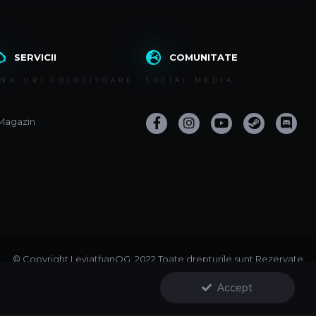
SERVICII
COMUNITATE
INK-URI FOLOSITOARE
SOCIAL MEDIA
Magazin
© Copyright LeviathanOG. 2022 Toate drepturile sunt Rezervate.
Powered by Invision Community
Accept