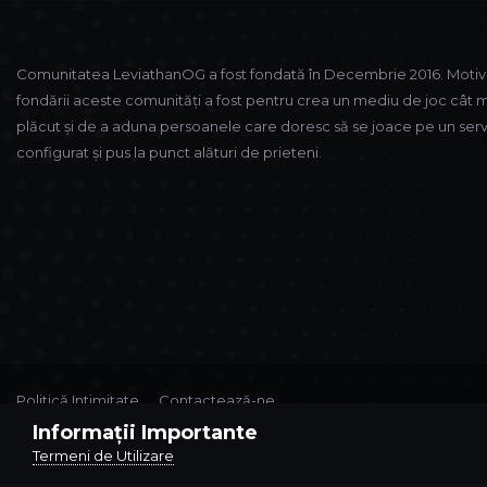
Comunitatea LeviathanOG a fost fondată în Decembrie 2016. Motiv
fondării aceste comunități a fost pentru crea un mediu de joc cât 
plăcut și de a aduna persoanele care doresc să se joace pe un ser
configurat și pus la punct alături de prieteni.
Politică Intimitate
Contactează-ne
Theme by
CodeBite.dev
Informații Importante
Termeni de Utilizare