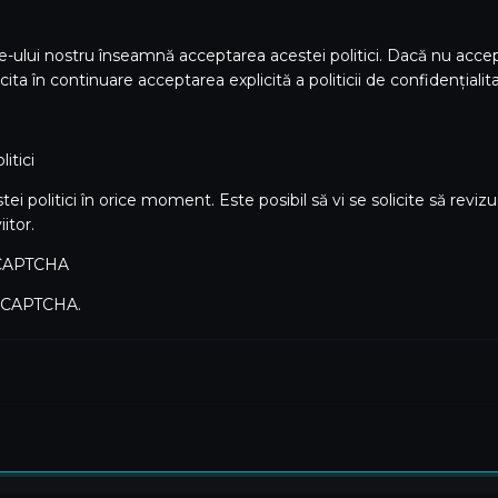
te-ului nostru înseamnă acceptarea acestei politici. Dacă nu accepta
cita în continuare acceptarea explicită a politicii de confidențialit
itici
 politici în orice moment. Este posibil să vi se solicite să revizuiț
itor.
e CAPTCHA
 reCAPTCHA.