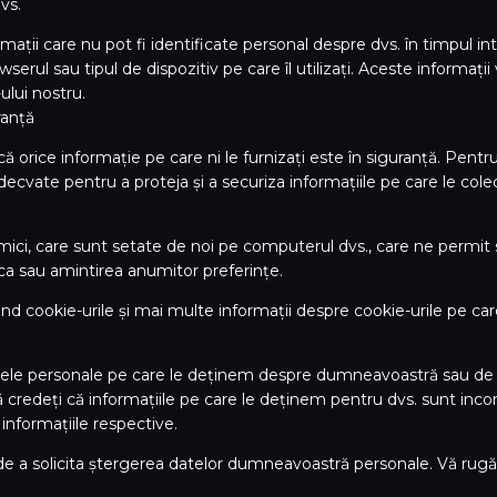
dvs.
mații care nu pot fi identificate personal despre dvs. în timpul int
erul sau tipul de dispozitiv pe care îl utilizați. Aceste informații v
-ului nostru.
ranță
orice informație pe care ni le furnizați este în siguranță. Pentr
decvate pentru a proteja și a securiza informațiile pe care le col
 mici, care sunt setate de noi pe computerul dvs., care ne permit 
ica sau amintirea anumitor preferințe.
vind cookie-urile și mai multe informații despre cookie-urile pe c
tele personale pe care le deținem despre dumneavoastră sau de a
 credeți că informațiile pe care le deținem pentru dvs. sunt inc
nformațiile respective.
e a solicita ștergerea datelor dumneavoastră personale. Vă rugă