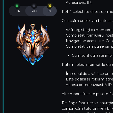
Adresa dvs. IP.
184
303
19
Pot fi colectate date suplimen
Colectăm unele sau toate ace
Vă înregistrați ca membru p
Completați formularul nost
Navigați pe acest site. Consul
Completați câmpurile din pro
Cum sunt utilizate info
Putem folosi informațiile du
În scopul de a vă face un mem
Este posibil să folosim adre
Adresa dumneavoastră IP este 
Alte moduri în care putem fo
Pe lângă faptul că vă anunțăm 
comunicăm tuturor membrilor o