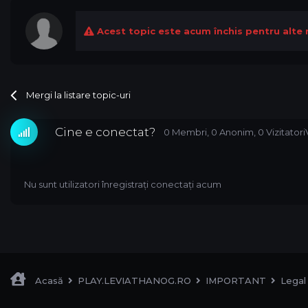
Acest topic este acum închis pentru alte 
Mergi la listare topic-uri
Cine e conectat?
0 Membri
, 0 Anonim, 0 Vizitatori
Nu sunt utilizatori înregistrați conectați acum
Acasă
PLAY.LEVIATHANOG.RO
IMPORTANT
Lega