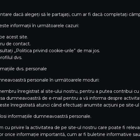
tare dacă alegeți să le partajați, cum ar fi dacă completați câmpur
ste informații în următoarele cazuri:
e acest site.
ru de contact.
tați „Politica privind cookie-urile” de mai jos.
filul dvs.
rmațiile dvs. personale
mneavoastră personale în următoarele moduri:
bru înregistrat al site-ului nostru, pentru a putea contribui cu c
sa dumneavoastră de e-mail pentru a vă informa despre activitat
înregistrată atunci când efectuați anumite acțiuni pe site-ul nos
losi informațiile dumneavoastră personale.
cu privire la activitatea de pe site-ul nostru care poate fi releva
rice informație importantă, cum ar fi buletine informative sau anu