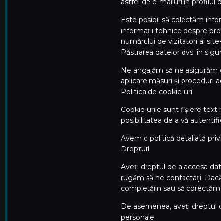
astfel de e-mailuri în profilul 
Este posibil să colectăm infor
informații tehnice despre brows
numărului de vizitatori ai site
Păstrarea datelor dvs. în sigu
Ne angajăm să ne asigurăm că 
aplicare măsuri și proceduri a
Politica de cookie-uri
Cookie-urile sunt fișiere text
posibilitatea de a vă autentif
Avem o politică detaliată pri
Drepturi
Aveți dreptul de a accesa da
rugăm să ne contactați. Dacă
completăm sau să corectăm i
De asemenea, aveți dreptul d
personale.