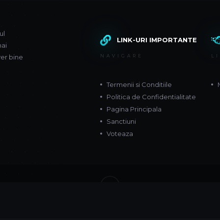
ul
LINK-URI IMPORTANTE
mai
ver bine
NAVIGARE
L
Termenii si Conditiile
Politica de Confidentialitate
Pagina Principala
Sanctiuni
Voteaza