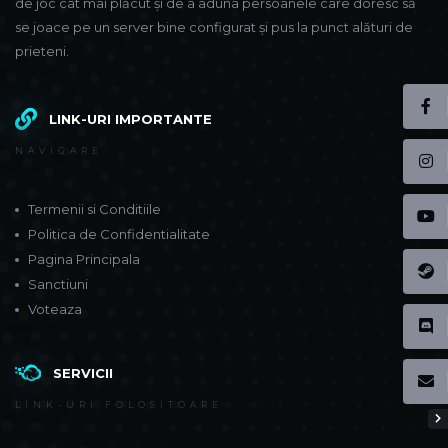
de joc cât mai plăcut și de a aduna persoanele care doresc să
se joace pe un server bine configurat și pus la punct alături de
prieteni.
LINK-URI IMPORTANTE
NAVIGARE
Termenii si Conditiile
Politica de Confidentialitate
Pagina Principala
Sanctiuni
Voteaza
SERVICII
LINK-URI FOLOSITOARE