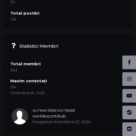
73
Total postări
1,1k
Statistici Membri
Total membri
243
Maxim conectați
214
Octombrie 16, 2025
ULTIMA ÎNREGISTRARE
worldescortshub
Înregistrat
Noiembrie 22, 2024