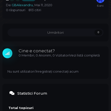
De
GBAlexandru
,
Mai 11, 2020
0
răspunsuri
813
citiri
Urmăritori
0
Cine e conectat?
0 Membri
, 0 Anonim, 0 Vizitatori
Vezi listă completă
Nu sunt utilizatori înregistrați conectați acum
Statistici Forum
Total topicuri