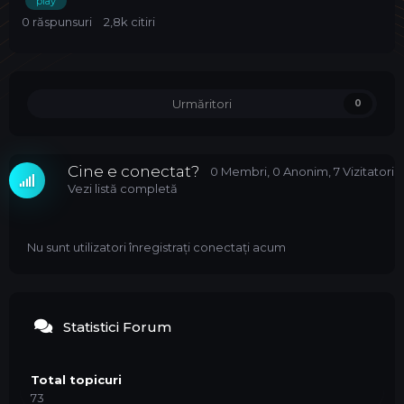
play
0
răspunsuri
2,8k
citiri
Urmăritori
0
Cine e conectat?
0 Membri
, 0 Anonim, 7 Vizitatori
Vezi listă completă
Nu sunt utilizatori înregistrați conectați acum
Statistici Forum
Total topicuri
73