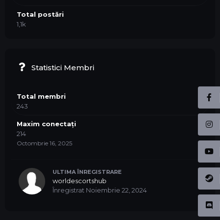
Total postări
1,1k
Statistici Membri
Total membri
243
Maxim conectați
214
Octombrie 16, 2025
ULTIMA ÎNREGISTRARE
worldescortshub
Înregistrat
Noiembrie 22, 2024